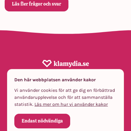
Läs fler frågor och svar
Den här webbplatsen använder kakor
Klamydia.se har sedan 2004 bidragit till minskad
smittspridning av klamydia genom att erbjuda smidig
Vi använder cookies för att ge dig en förbättrad
egenprovtagning. För mer information om tjänsten,
användarupplevelse och för att sammanställa
klicka
här.
statistik.
Läs mer om hur vi använder kakor
Om klamydia
Om gonorré
Så funkar det
Vanliga
Endast nödvändiga
frågor
Kontakt
Om tjänsten
Integritetspolicy